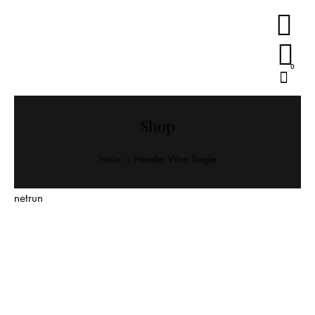
0
Shop
Inicio
Header Woo Single
netrun